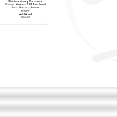
Biblioteca Virtual y Documental
Via Napo kilometro 2 1/2 Paso lateral
Puyo - Pastaza - Ecuador
Ecuador
032 889 118
contacto