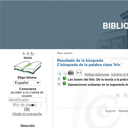
A-
A
A+
New search
Inicio
Resultado de la búsqueda
2
búsqueda de la palabra clave
'frío.'
Refinar búsqueda
Générer le f
Elige idioma
Las bases del frío: De la teoría a la práct
Operaciones unitarias en la ingeniería d
Conectarse
acceder a su cuenta de
usuario
Soporte - Bibliol
Olvidé mi contraseña
Dirección