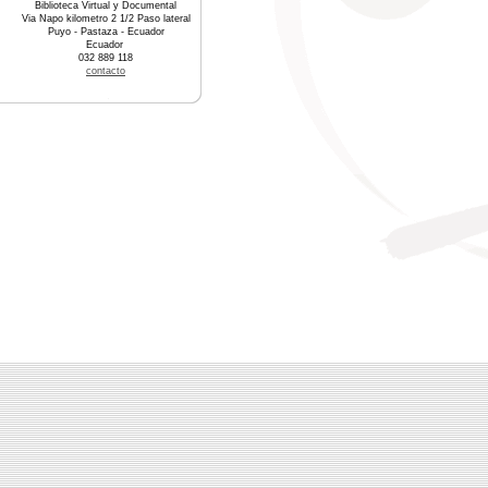
Biblioteca Virtual y Documental
Via Napo kilometro 2 1/2 Paso lateral
Puyo - Pastaza - Ecuador
Ecuador
032 889 118
contacto