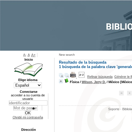
A-
A
A+
New search
Inicio
Resultado de la búsqueda
1
búsqueda de la palabra clave
'general
Refinar búsqueda
Générer le f
Elige idioma
Física
/
Wilson, Jerry D.
/ México [México
Conectarse
acceder a su cuenta de
usuario
Soporte - Bibliol
Olvidé mi contraseña
Dirección