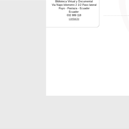
Biblioteca Virtual y Documental
Via Napo kilometro 2 1/2 Paso lateral
Puyo - Pastaza - Ecuador
Ecuador
032 889 118
contacto