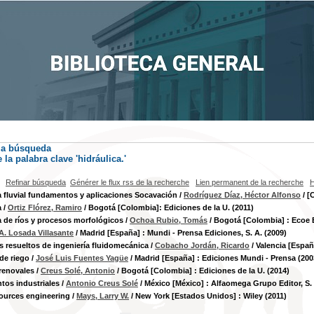
la búsqueda
la palabra clave
'hidráulica.'
Refinar búsqueda
Générer le flux rss de la recherche
Lien permanent de la recherche
H
a fluvial fundamentos y aplicaciones Socavación
/
Rodríguez Díaz, Héctor Alfonso
/ [
a
/
Ortiz Flórez, Ramiro
/ Bogotá [Colombia]: Ediciones de la U. (2011)
a de ríos y procesos morfológicos
/
Ochoa Rubio, Tomás
/ Bogotá [Colombia] : Ecoe 
A. Losada Villasante
/ Madrid [España] : Mundi - Prensa Ediciones, S. A. (2009)
 resueltos de ingeniería fluidomecánica
/
Cobacho Jordán, Ricardo
/ Valencia [Españ
de riego
/
José Luis Fuentes Yagüe
/ Madrid [España] : Ediciones Mundi - Prensa (200
renovales
/
Creus Solé, Antonio
/ Bogotá [Colombia] : Ediciones de la U. (2014)
tos industriales
/
Antonio Creus Solé
/ México [México] : Alfaomega Grupo Editor, S. A
ources engineering
/
Mays, Larry W.
/ New York [Estados Unidos] : Wiley (2011)