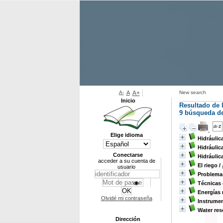
A-
A
A+
New search
Inicio
Resultado de 
9
búsqueda de 
Elige idioma
Hidráulic
Hidráulic
Conectarse
Hidráulic
acceder a su cuenta de
El riego
/
usuario
Problemas
Técnicas 
Energías 
Olvidé mi contraseña
Instrumen
Water res
Dirección