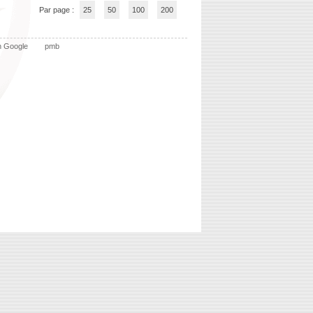
Par page :
25
50
100
200
n Google
pmb