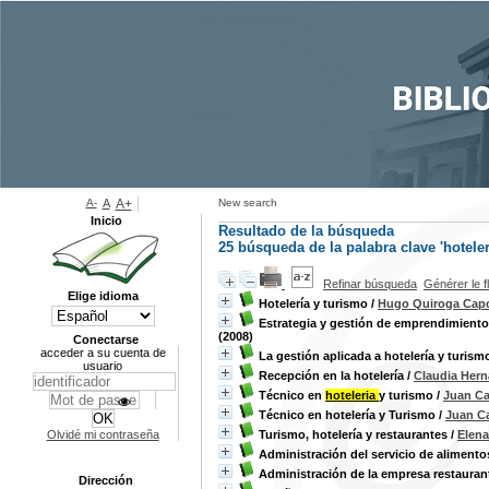
A-
A
A+
New search
Inicio
Resultado de la búsqueda
25
búsqueda de la palabra clave
'hoteler
Refinar búsqueda
Générer le f
Elige idioma
Hotelería y turismo
/
Hugo Quiroga Capo
Estrategia y gestión de emprendimiento
(2008)
Conectarse
acceder a su cuenta de
La gestión aplicada a hotelería y turism
usuario
Recepción en la hotelería
/
Claudia Hern
Técnico en
hoteleria
y turismo
/
Juan Ca
Técnico en hotelería y Turismo
/
Juan C
Olvidé mi contraseña
Turismo, hotelería y restaurantes
/
Elen
Administración del servicio de alimento
Administración de la empresa restauran
Dirección