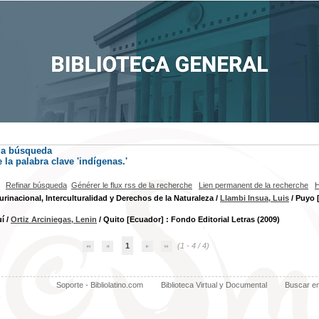
la búsqueda
la palabra clave
'indígenas.'
Refinar búsqueda
Générer le flux rss de la recherche
Lien permanent de la recherche
H
urinacional, Interculturalidad y Derechos de la Naturaleza
/
Llambi Insua, Luis
/ Puyo 
í
/
Ortiz Arciniegas, Lenin
/ Quito [Ecuador] : Fondo Editorial Letras (2009)
1
(1 - 4 / 4)
Soporte - Bibliolatino.com
Biblioteca Virtual y Documental
Buscar e