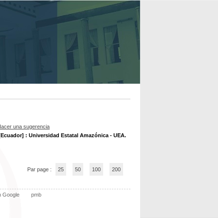
acer una sugerencia
[Ecuador] : Universidad Estatal Amazónica - UEA.
Par page :
25
50
100
200
n Google
pmb