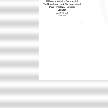
Biblioteca Virtual y Documental
Via Napo kilometro 2 1/2 Paso lateral
Puyo - Pastaza - Ecuador
Ecuador
032 889 118
contacto