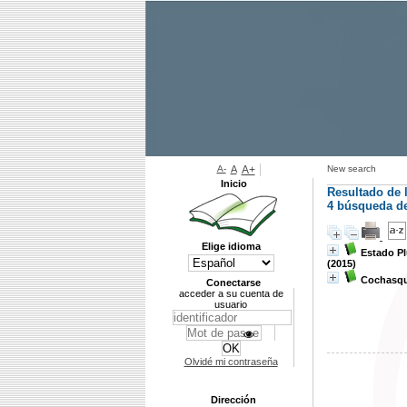
A-
A
A+
New search
Inicio
Resultado de 
4
búsqueda de 
Elige idioma
Estado Pl
(2015)
Cochasqu
Conectarse
acceder a su cuenta de
usuario
Olvidé mi contraseña
Dirección