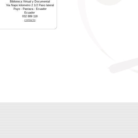
Biblioteca Virtual y Documental
Via Napo kilometro 2 1/2 Paso lateral
Puyo - Pastaza - Ecuador
Ecuador
032 889 118
contacto