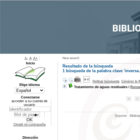
A-
A
A+
New search
Inicio
Resultado de la búsqueda
1
búsqueda de la palabra clave
'inversa.
Refinar búsqueda
Générer le f
Elige idioma
Tratamiento de aguas residuales
/
Russe
Conectarse
acceder a su cuenta de
usuario
Soporte - Bibliol
Olvidé mi contraseña
Dirección