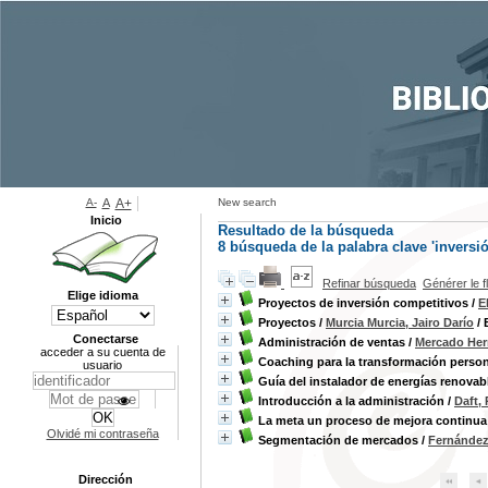
A-
A
A+
New search
Inicio
Resultado de la búsqueda
8
búsqueda de la palabra clave
'inversió
Refinar búsqueda
Générer le f
Elige idioma
Proyectos de inversión competitivos
/
E
Proyectos
/
Murcia Murcia, Jairo Darío
/ 
Conectarse
Administración de ventas
/
Mercado Her
acceder a su cuenta de
Coaching para la transformación person
usuario
Guía del instalador de energías renovab
Introducción a la administración
/
Daft, 
La meta un proceso de mejora continua
Olvidé mi contraseña
Segmentación de mercados
/
Fernández 
Dirección