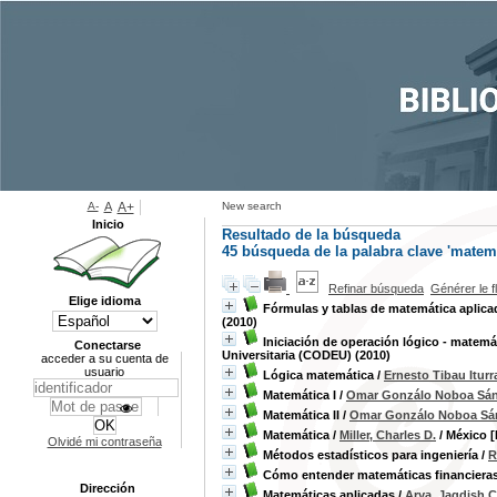
A-
A
A+
New search
Inicio
Resultado de la búsqueda
45
búsqueda de la palabra clave
'matemá
Refinar búsqueda
Générer le f
Elige idioma
Fórmulas y tablas de matemática aplic
(2010)
Iniciación de operación lógico - matemá
Conectarse
Universitaria (CODEU) (2010)
acceder a su cuenta de
usuario
Lógica matemática
/
Ernesto Tibau Iturr
Matemática I
/
Omar Gonzálo Noboa Sá
Matemática II
/
Omar Gonzálo Noboa Sá
Matemática
/
Miller, Charles D.
/ México [
Olvidé mi contraseña
Métodos estadísticos para ingeniería
/
R
Cómo entender matemáticas financiera
Dirección
Matemáticas aplicadas
/
Arya, Jagdish C