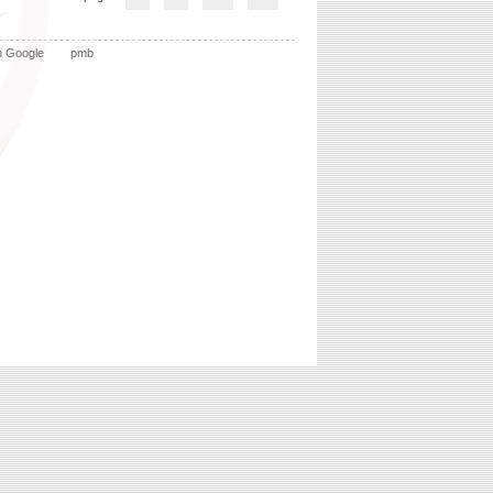
n Google
pmb