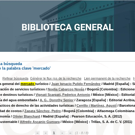
la búsqueda
la palabra clave
'mercado'
Refinar búsqueda
Générer le flux rss de la recherche
Lien permanent de la recherche
H
a general del
mercado
turístico
/
Juan Ignacio Pulido Fernández
/ Madrid [España] : Si
ación de servicios turísticos
/
Noelia Cabarcos Novás
/ Bogotá [Colombia] : Ediciones
e destinos turísticos
/
Vignati Scarpati, Federico Antonio
/ México [México] : Editorial 
a del agua embotellada
/
A. G., Dorothy Senior
/ Zaragoza [España] : Editorial Acribia,
cticos de derecho de las actividades turísticas
/
Cerrillo i Martínez, Agustí
/ Barcelona
dad de costos
/
Zapata Sánchez, Pedro
/ Bogotá [Colombia] : Alfaomega Colombiana S
onomía
/
Olivier Blanchard
/ Madrid [España] : Pearson Educación, S. A. (2012)
sustentable
/
Alfredo Ascanio Guevara
/ México [México] : Trillas, S. A. de C. V. (2011)
1
(1 - 8 / 8)