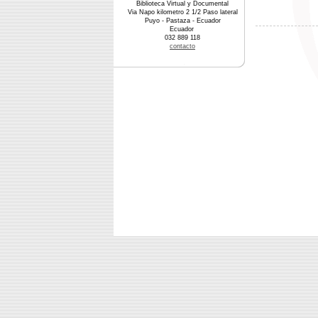
Biblioteca Virtual y Documental
Via Napo kilometro 2 1/2 Paso lateral
Puyo - Pastaza - Ecuador
Ecuador
032 889 118
contacto