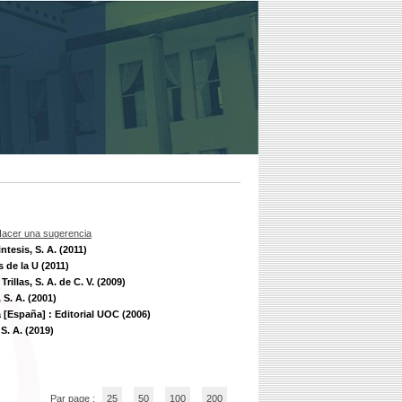
acer una sugerencia
ntesis, S. A. (2011)
 de la U (2011)
Trillas, S. A. de C. V. (2009)
 S. A. (2001)
 [España] : Editorial UOC (2006)
. A. (2019)
Par page :
25
50
100
200