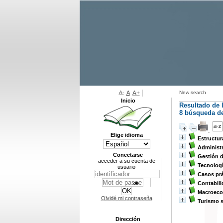
A-
A
A+
New search
Inicio
Resultado de 
8
búsqueda de 
Elige idioma
Estructur
Administr
Conectarse
Gestión d
acceder a su cuenta de
Tecnologí
usuario
Casos prá
Contabili
Macroec
Olvidé mi contraseña
Turismo 
Dirección