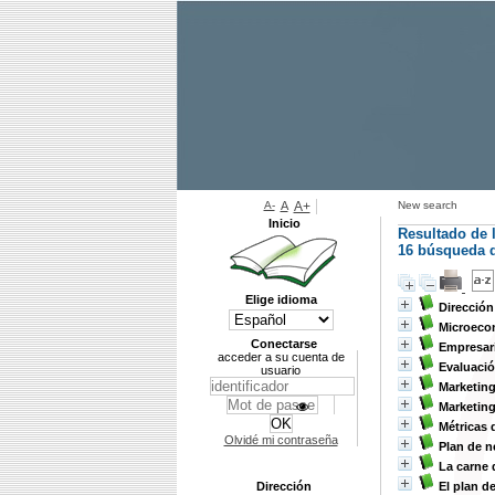
A-
A
A+
New search
Inicio
Resultado de 
16
búsqueda d
Elige idioma
Dirección
Microeco
Conectarse
Empresar
acceder a su cuenta de
Evaluació
usuario
Marketing
Marketin
Métricas 
Olvidé mi contraseña
Plan de 
La carne 
Dirección
El plan d