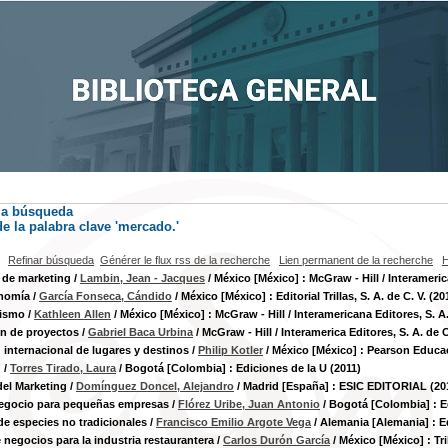
la búsqueda
e la palabra clave
'mercado.'
Refinar búsqueda
Générer le flux rss de la recherche
Lien permanent de la recherche
H
 de marketing
/
Lambin, Jean - Jacques
/ México [México] : McGraw - Hill / Interamerica
nomía
/
García Fonseca, Cándido
/ México [México] : Editorial Trillas, S. A. de C. V. (20
ismo
/
Kathleen Allen
/ México [México] : McGraw - Hill / Interamericana Editores, S. A.
n de proyectos
/
Gabriel Baca Urbina
/ McGraw - Hill / Interamerica Editores, S. A. de C
 internacional de lugares y destinos
/
Philip Kotler
/ México [México] : Pearson Educaci
g
/
Torres Tirado, Laura
/ Bogotá [Colombia] : Ediciones de la U (2011)
del Marketing
/
Domínguez Doncel, Alejandro
/ Madrid [España] : ESIC EDITORIAL (20
negocio para pequeñas empresas
/
Flórez Uribe, Juan Antonio
/ Bogotá [Colombia] : E
de especies no tradicionales
/
Francisco Emilio Argote Vega
/ Alemania [Alemania] : E
e negocios para la industria restaurantera
/
Carlos Durón García
/ México [México] : Tril