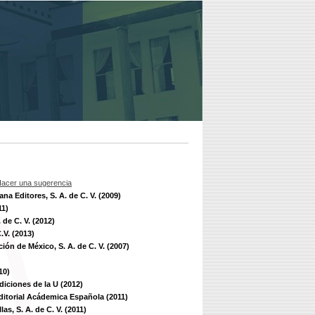
acer una sugerencia
na Editores, S. A. de C. V. (2009)
11)
 de C. V. (2012)
.V. (2013)
ón de México, S. A. de C. V. (2007)
10)
diciones de la U (2012)
ditorial Acádemica Española (2011)
las, S. A. de C. V. (2011)