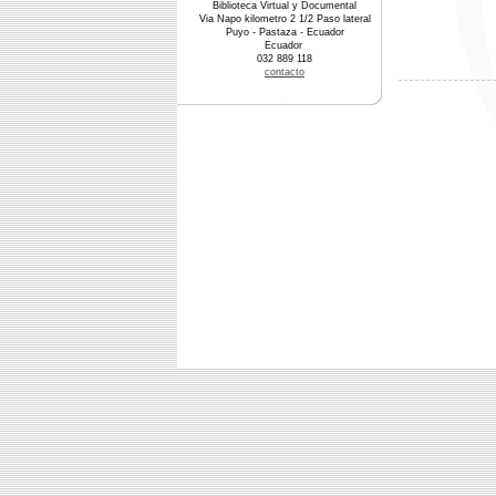
Biblioteca Virtual y Documental
Via Napo kilometro 2 1/2 Paso lateral
Puyo - Pastaza - Ecuador
Ecuador
032 889 118
contacto