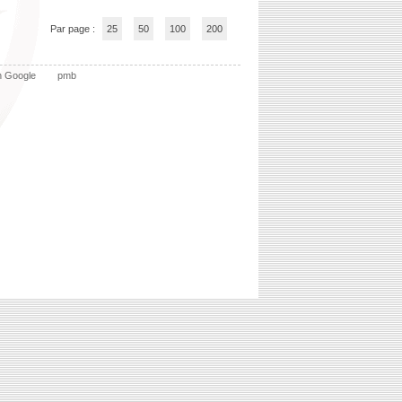
Par page :
25
50
100
200
n Google
pmb