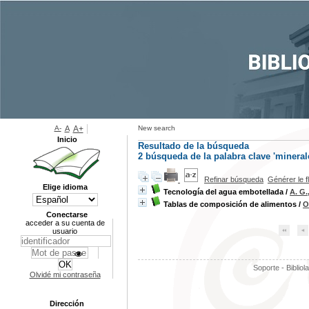
A-
A
A+
New search
Inicio
Resultado de la búsqueda
2
búsqueda de la palabra clave
'mineral
Refinar búsqueda
Générer le f
Elige idioma
Tecnología del agua embotellada
/
A. G.
Tablas de composición de alimentos
/
O
Conectarse
acceder a su cuenta de
usuario
Soporte - Bibliol
Olvidé mi contraseña
Dirección