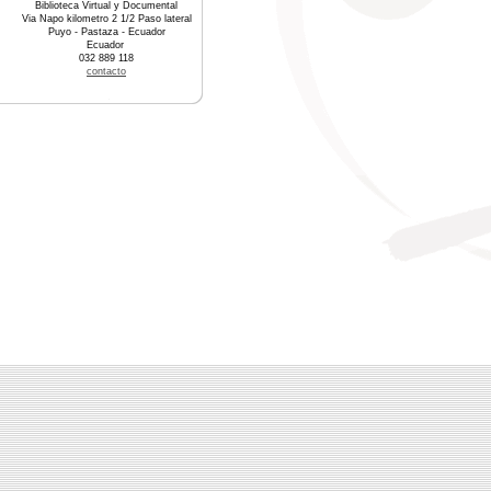
Biblioteca Virtual y Documental
Via Napo kilometro 2 1/2 Paso lateral
Puyo - Pastaza - Ecuador
Ecuador
032 889 118
contacto