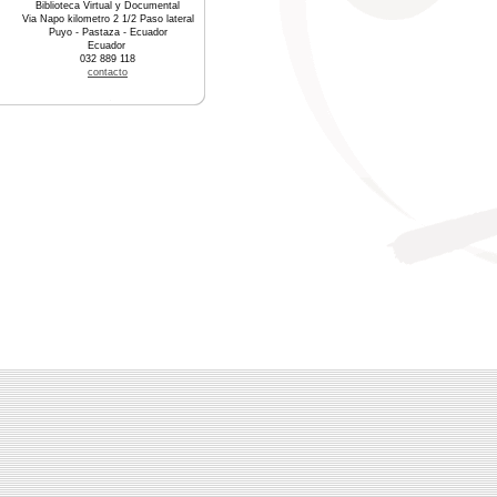
Biblioteca Virtual y Documental
Via Napo kilometro 2 1/2 Paso lateral
Puyo - Pastaza - Ecuador
Ecuador
032 889 118
contacto