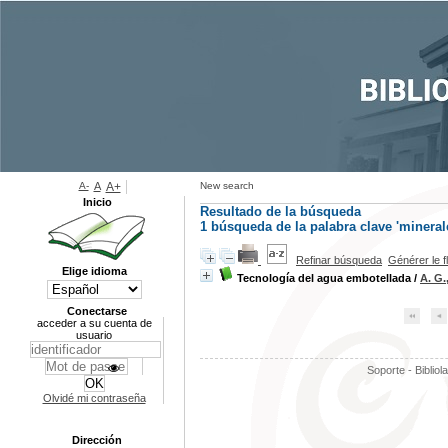
A-
A
A+
New search
Inicio
Resultado de la búsqueda
1
búsqueda de la palabra clave
'mineral
Refinar búsqueda
Générer le f
Elige idioma
Tecnología del agua embotellada
/
A. G.
Conectarse
acceder a su cuenta de
usuario
Soporte - Bibliol
Olvidé mi contraseña
Dirección