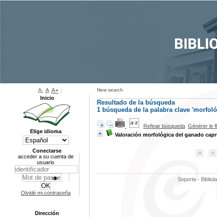
A-
A
A+
New search
Inicio
Resultado de la búsqueda
1
búsqueda de la palabra clave
'morfoló
Refinar búsqueda
Générer le f
Elige idioma
Valoración morfológica del ganado capr
Conectarse
acceder a su cuenta de
usuario
Soporte - Bibliol
Olvidé mi contraseña
Dirección