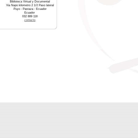
Biblioteca Virtual y Documental
Via Napo kilometro 2 1/2 Paso lateral
Puyo - Pastaza - Ecuador
Ecuador
032 889 118
contacto