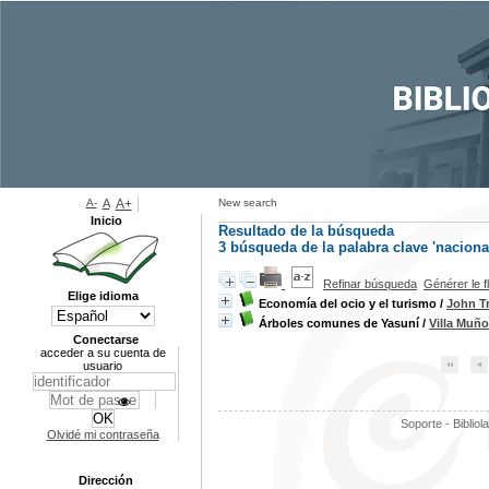
A-
A
A+
New search
Inicio
Resultado de la búsqueda
3
búsqueda de la palabra clave
'naciona
Refinar búsqueda
Générer le f
Elige idioma
Economía del ocio y el turismo
/
John T
Árboles comunes de Yasuní
/
Villa Muño
Conectarse
acceder a su cuenta de
usuario
Soporte - Bibliol
Olvidé mi contraseña
Dirección