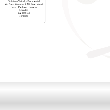
Biblioteca Virtual y Documental
Via Napo kilometro 2 1/2 Paso lateral
Puyo - Pastaza - Ecuador
Ecuador
032 889 118
contacto