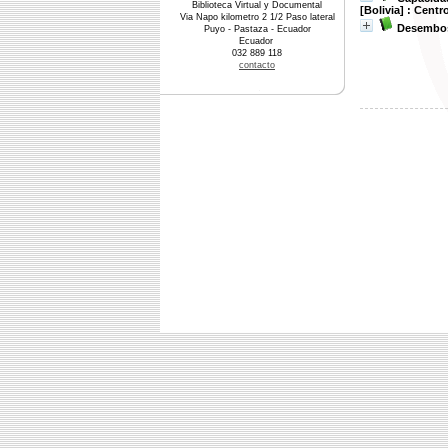
Biblioteca Virtual y Documental
[Bolivia] : Cent
Via Napo kilometro 2 1/2 Paso lateral
Desembosq
Puyo - Pastaza - Ecuador
Ecuador
032 889 118
contacto