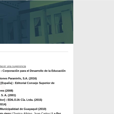
acer una sugerencia
 : Corporación para el Desarrollo de la Educación
ciones Paraninfo, S.A. (2016)
 [España] : Editorial Consejo Superior de
res (2008)
 S. A. (2001)
dor] : EDILOJA Cía. Ltda. (2015)
2014)
 Municipalidad de Guayaquil (2010)
ajo riego
/
Torrico Albino, Juan Carlos
/ La Paz