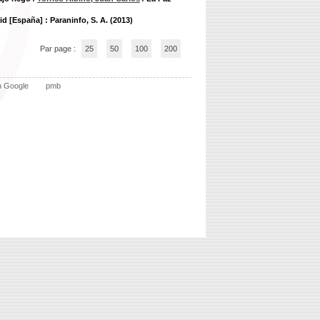
id [España] : Paraninfo, S. A. (2013)
Par page :
25
50
100
200
n Google
pmb