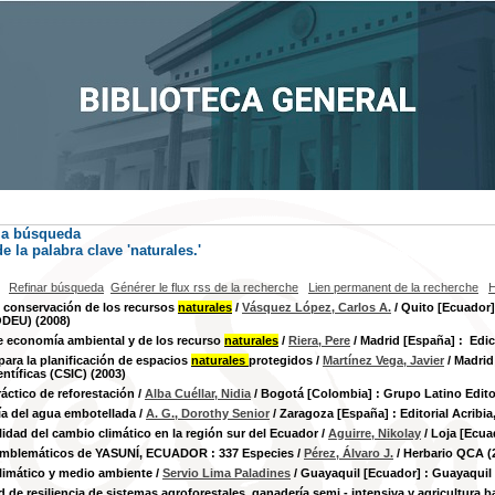
la búsqueda
e la palabra clave
'naturales.'
Refinar búsqueda
Générer le flux rss de la recherche
Lien permanent de la recherche
H
 conservación de los recursos
naturales
/
Vásquez López, Carlos A.
/ Quito [Ecuador]
ODEU) (2008)
 economía ambiental y de los recurso
naturales
/
Riera, Pere
/ Madrid [España] : ‎ Edi
ara la planificación de espacios
naturales
protegidos
/
Martínez Vega, Javier
/ Madrid
entíficas (CSIC) (2003)
áctico de reforestación
/
Alba Cuéllar, Nidia
/ Bogotá [Colombia] : Grupo Latino Edito
a del agua embotellada
/
A. G., Dorothy Senior
/ Zaragoza [España] : Editorial Acribia,
lidad del cambio climático en la región sur del Ecuador
/
Aguirre, Nikolay
/ Loja [Ecua
emblemáticos de YASUNÍ, ECUADOR : 337 Especies
/
Pérez, Álvaro J.
/ Herbario QCA (
limático y medio ambiente
/
Servio Lima Paladines
/ Guayaquil [Ecuador] : Guayaquil
 de resiliencia de sistemas agroforestales, ganadería semi - intensiva y agricultura b