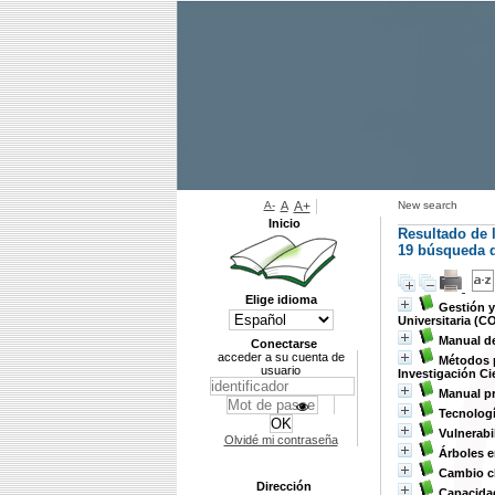
A-
A
A+
New search
Inicio
Resultado de 
19
búsqueda d
Elige idioma
Gestión y
Universitaria (C
Manual de
Conectarse
acceder a su cuenta de
Métodos p
usuario
Investigación Ci
Manual pr
Tecnologí
Vulnerabi
Olvidé mi contraseña
Árboles 
Cambio c
Dirección
Capacidad