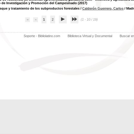
ro de Investigación y Promoción del Campesinado (2017)
ue y tratamiento de los subproductos forestales
/
Calderón Guerrero, Carlos
/ Madr
1
2
(1 - 10 / 19)
Soporte - Bibliolatino.com
Biblioteca Virtual y Documental
Buscar e