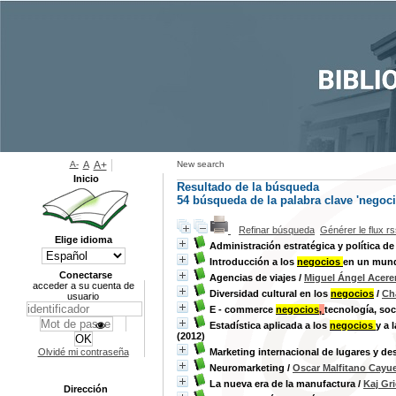
A-
A
A+
New search
Inicio
Resultado de la búsqueda
54
búsqueda de la palabra clave
'negoci
Refinar búsqueda
Générer le flux r
Elige idioma
Administración estratégica y política d
Introducción a los
negocios
en un mun
Conectarse
Agencias de viajes
/
Miguel Ángel Acere
acceder a su cuenta de
Diversidad cultural en los
negocios
/
Ch
usuario
E - commerce
negocios
,
tecnología, so
Estadística aplicada a los
negocios
y a 
(2012)
Olvidé mi contraseña
Marketing internacional de lugares y de
Neuromarketing
/
Oscar Malfitano Cayue
La nueva era de la manufactura
/
Kaj Gr
Dirección