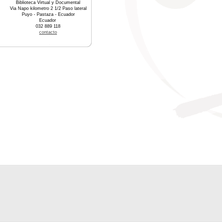
Biblioteca Virtual y Documental
Via Napo kilometro 2 1/2 Paso lateral
Puyo - Pastaza - Ecuador
Ecuador
032 889 118
contacto