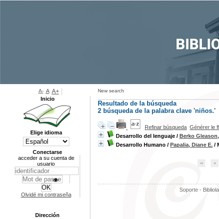
A-
A
A+
New search
Inicio
Resultado de la búsqueda
2
búsqueda de la palabra clave
'niños.'
Refinar búsqueda
Générer le f
Elige idioma
Desarrollo del lenguaje
/
Berko Gleason,
Desarrollo Humano
/
Papalia, Diane E.
/ 
Conectarse
acceder a su cuenta de
usuario
Soporte - Bibliol
Olvidé mi contraseña
Dirección