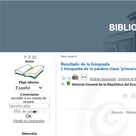
A-
A
A+
New search
Inicio
Resultado de la búsqueda
1
búsqueda de la palabra clave
'primari
Refinar búsqueda
Générer le f
Elige idioma
Historia General de la República del Ec
Conectarse
acceder a su cuenta de
usuario
Soporte - Bibliol
Olvidé mi contraseña
Dirección