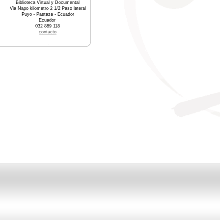
Biblioteca Virtual y Documental
Via Napo kilometro 2 1/2 Paso lateral
Puyo - Pastaza - Ecuador
Ecuador
032 889 118
contacto