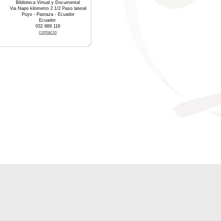
Biblioteca Virtual y Documental
Via Napo kilometro 2 1/2 Paso lateral
Puyo - Pastaza - Ecuador
Ecuador
032 889 118
contacto