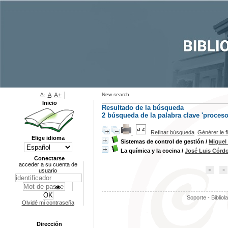
A-
A
A+
New search
Inicio
Resultado de la búsqueda
2
búsqueda de la palabra clave
'proceso
Refinar búsqueda
Générer le f
Elige idioma
Sistemas de control de gestión
/
Miguel
La química y la cocina
/
José Luis Córd
Conectarse
acceder a su cuenta de
usuario
Soporte - Bibliol
Olvidé mi contraseña
Dirección