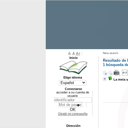
A-
A
A+
New search
Inicio
Resultado de 
1
búsqueda de 
Elige idioma
La meta 
Conectarse
acceder a su cuenta de
usuario
Olvidé mi contraseña
Dirección