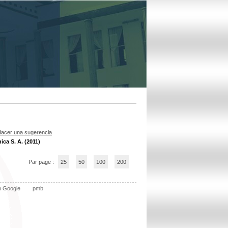
acer una sugerencia
ica S. A. (2011)
Par page :
25
50
100
200
n Google
pmb