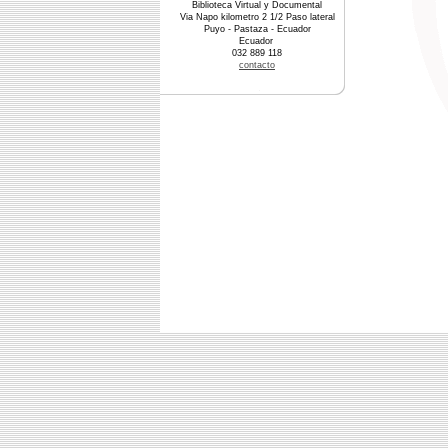
Biblioteca Virtual y Documental
Via Napo kilometro 2 1/2 Paso lateral
Puyo - Pastaza - Ecuador
Ecuador
032 889 118
contacto