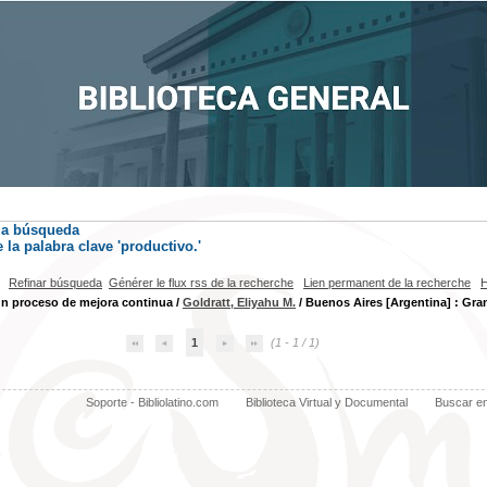
la búsqueda
la palabra clave
'productivo.'
Refinar búsqueda
Générer le flux rss de la recherche
Lien permanent de la recherche
H
un proceso de mejora continua
/
Goldratt, Eliyahu M.
/ Buenos Aires [Argentina] : Gran
1
(1 - 1 / 1)
Soporte - Bibliolatino.com
Biblioteca Virtual y Documental
Buscar e