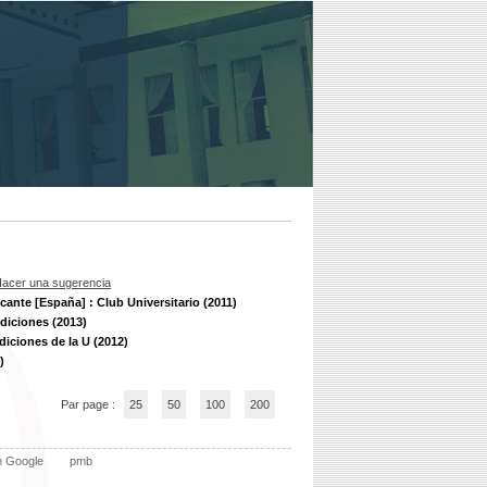
acer una sugerencia
icante [España] : Club Universitario (2011)
diciones (2013)
diciones de la U (2012)
)
Par page :
25
50
100
200
n Google
pmb