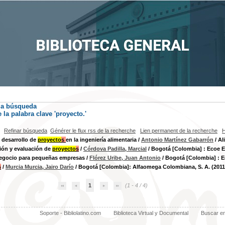
la búsqueda
la palabra clave
'proyecto.'
Refinar búsqueda
Générer le flux rss de la recherche
Lien permanent de la recherche
H
y desarrollo de
proyecto
s
en la ingeniería alimentaria
/
Antonio Martínez Gabarrón
/ Al
ión y evaluación de
proyecto
s
/
Córdova Padilla, Marcial
/ Bogotá [Colombia] : Ecoe E
negocio para pequeñas empresas
/
Flórez Uribe, Juan Antonio
/ Bogotá [Colombia] : E
s
/
Murcia Murcia, Jairo Darío
/ Bogotá [Colombia]: Alfaomega Colombiana, S. A. (2011
1
(1 - 4 / 4)
Soporte - Bibliolatino.com
Biblioteca Virtual y Documental
Buscar e