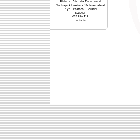
Biblioteca Virtual y Documental
Via Napo kilometro 2 1/2 Paso lateral
Puyo - Pastaza - Ecuador
Ecuador
032 889 118
contacto