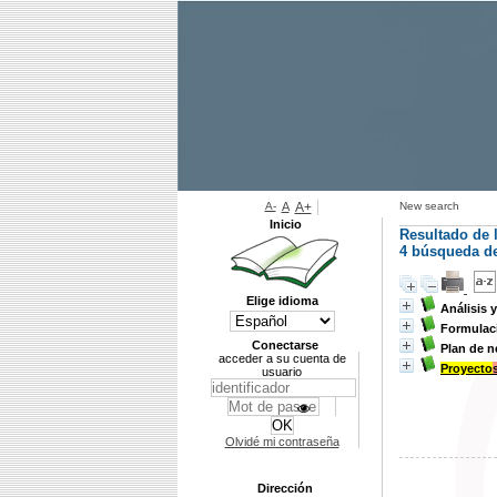
A-
A
A+
New search
Inicio
Resultado de 
4
búsqueda de 
Elige idioma
Análisis 
Formulac
Conectarse
Plan de 
acceder a su cuenta de
Proyecto
usuario
Olvidé mi contraseña
Dirección