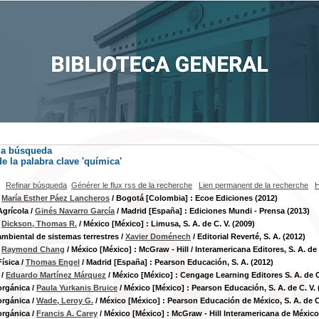
la búsqueda
e la palabra clave
'química'
Refinar búsqueda
Générer le flux rss de la recherche
Lien permanent de la recherche
H
/
María Esther Páez Lancheros
/ Bogotá [Colombia] : Ecoe Ediciones (2012)
Agrícola
/
Ginés Navarro García
/ Madrid [España] : Ediciones Mundi - Prensa (2013)
/
Dickson, Thomas R.
/ México [México] : Limusa, S. A. de C. V. (2009)
mbiental de sistemas terrestres
/
Xavier Doménech
/ Editorial Reverté, S. A. (2012)
/
Raymond Chang
/ México [México] : McGraw - Hill / Interamericana Editores, S. A. de 
ísica
/
Thomas Engel
/ Madrid [España] : Pearson Educación, S. A. (2012)
/
Eduardo Martínez Márquez
/ México [México] : Cengage Learning Editores S. A. de C
orgánica
/
Paula Yurkanis Bruice
/ México [México] : Pearson Educación, S. A. de C. V. 
orgánica
/
Wade, Leroy G.
/ México [México] : Pearson Educación de México, S. A. de C.
orgánica
/
Francis A. Carey
/ México [México] : McGraw - Hill Interamericana de México, 