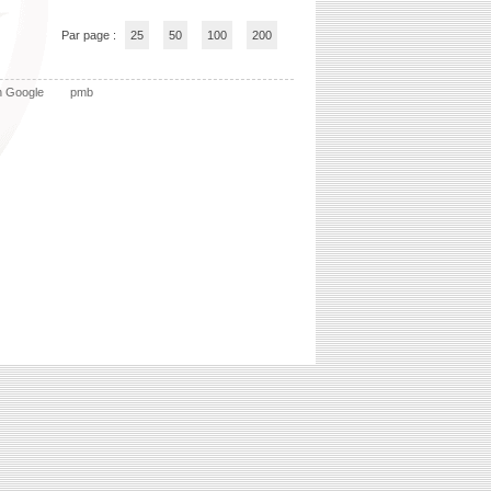
Par page :
25
50
100
200
n Google
pmb