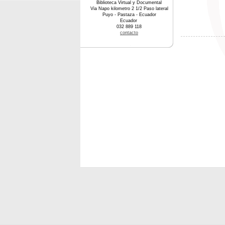
Biblioteca Virtual y Documental
Via Napo kilometro 2 1/2 Paso lateral
Puyo - Pastaza - Ecuador
Ecuador
032 889 118
contacto