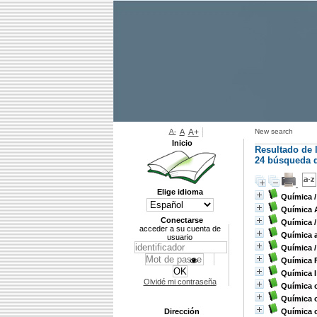
A-
A
A+
New search
Inicio
Resultado de 
24
búsqueda d
Elige idioma
Química
Química 
Conectarse
Química
acceder a su cuenta de
Química a
usuario
Química
Química F
Química I
Olvidé mi contraseña
Química 
Química 
Dirección
Química 