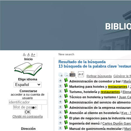
A-
A
A+
New search
Inicio
Resultado de la búsqueda
13
búsqueda de la palabra clave
'restau
Refinar búsqueda
Générer le f
Elige idioma
Administración de comedor y bar
/
Marí
Marketing para hoteles y
restaurantes
/
Conectarse
Turismo, hotelería y
restaurantes
/
Elen
acceder a su cuenta de
Técnico en hoteleria y turismo
/
Juan Ca
usuario
Administración del servicio de alimento
Administración de la empresa restauran
Atención al cliente en hostelería
/
Kye -
Olvidé mi contraseña
El plan de negocios para la industria re
Ingeniería del menú
/
Carlos Durón Garc
Dirección
Manual de gastronomía molecular
/
Mar