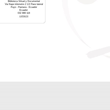
Biblioteca Virtual y Documental
Via Napo kilometro 2 1/2 Paso lateral
Puyo - Pastaza - Ecuador
Ecuador
032 889 118
contacto