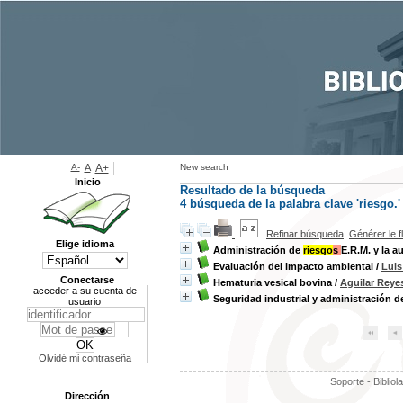
A-
A
A+
New search
Inicio
Resultado de la búsqueda
4
búsqueda de la palabra clave
'riesgo.'
Refinar búsqueda
Générer le f
Elige idioma
Administración de
riesgo
s
E.R.M. y la a
Evaluación del impacto ambiental
/
Luis
Conectarse
Hematuria vesical bovina
/
Aguilar Reye
acceder a su cuenta de
Seguridad industrial y administración de
usuario
Olvidé mi contraseña
Soporte - Bibliol
Dirección