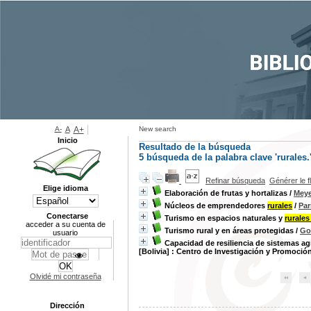
A-
A
A+
New search
Inicio
Resultado de la búsqueda
5
búsqueda de la palabra clave
'rurales.
Refinar búsqueda
Générer le f
Elige idioma
Elaboración de frutas y hortalizas
/
Meye
Núcleos de emprendedores
rurales
/
Par
Conectarse
Turismo en espacios naturales y
rurale
acceder a su cuenta de
Turismo rural y en áreas protegidas
/
Go
usuario
Capacidad de resiliencia de sistemas agr
[Bolivia] : Centro de Investigación y Promoci
Olvidé mi contraseña
Dirección