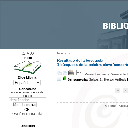
A-
A
A+
New search
Inicio
Resultado de la búsqueda
1
búsqueda de la palabra clave
'sensoria
Refinar búsqueda
Générer le f
Elige idioma
Sensometría
/
Saltos S., Héctor Aníbal
/ 
Conectarse
acceder a su cuenta de
usuario
Soporte - Bibliol
Olvidé mi contraseña
Dirección