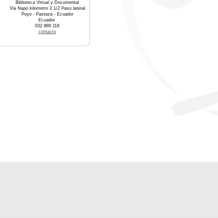
Biblioteca Virtual y Documental
Via Napo kilometro 2 1/2 Paso lateral
Puyo - Pastaza - Ecuador
Ecuador
032 889 118
contacto