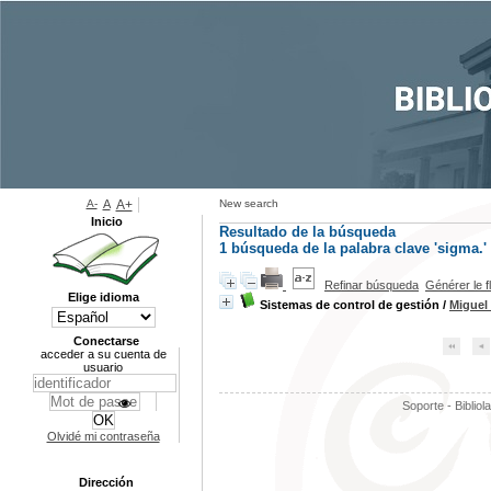
A-
A
A+
New search
Inicio
Resultado de la búsqueda
1
búsqueda de la palabra clave
'sigma.'
Refinar búsqueda
Générer le f
Elige idioma
Sistemas de control de gestión
/
Miguel
Conectarse
acceder a su cuenta de
usuario
Soporte - Bibliol
Olvidé mi contraseña
Dirección