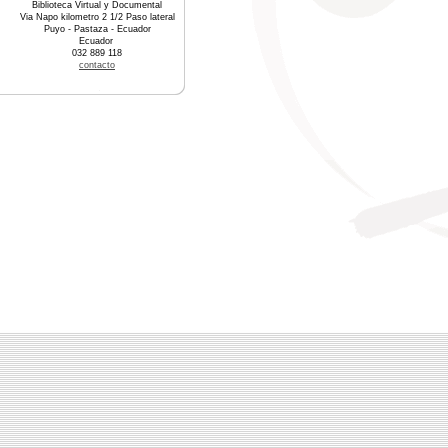
Biblioteca Virtual y Documental
Via Napo kilometro 2 1/2 Paso lateral
Puyo - Pastaza - Ecuador
Ecuador
032 889 118
contacto