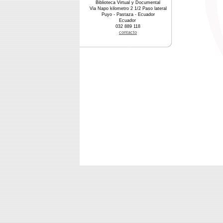
Biblioteca Virtual y Documental
Via Napo kilometro 2 1/2 Paso lateral
Puyo - Pastaza - Ecuador
Ecuador
032 889 118
contacto