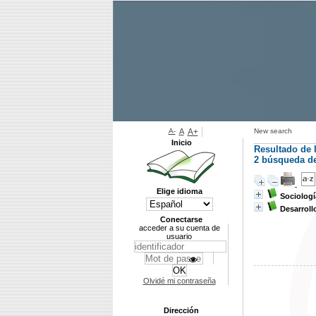
A-
A
A+
New search
Inicio
Resultado de 
2
búsqueda de 
Elige idioma
Sociologí
Desarroll
Conectarse
acceder a su cuenta de
usuario
Olvidé mi contraseña
Dirección