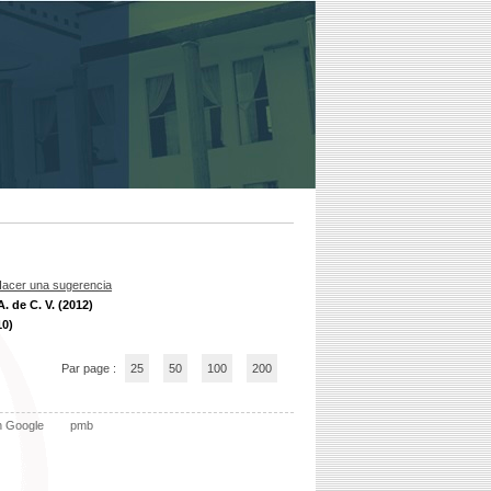
acer una sugerencia
. de C. V. (2012)
10)
Par page :
25
50
100
200
n Google
pmb