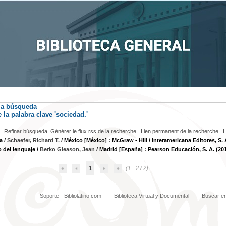
la búsqueda
la palabra clave
'sociedad.'
Refinar búsqueda
Générer le flux rss de la recherche
Lien permanent de la recherche
H
a
/
Schaefer, Richard T.
/ México [México] : McGraw - Hill / Interamericana Editores, S. A
o del lenguaje
/
Berko Gleason, Jean
/ Madrid [España] : Pearson Educación, S. A. (20
1
(1 - 2 / 2)
Soporte - Bibliolatino.com
Biblioteca Virtual y Documental
Buscar e