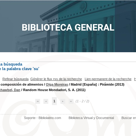
la búsqueda
la palabra clave
'su'
Refinar búsqueda
Générer le flux rss de la recherche
Lien permanent de la recherche
H
e composición de alimentos
/
Olga Moreiras
/ Madrid [España] : Pirámide (2013)
chawbel, Dan
/ Random House Mondadori, S. A. (2011)
1
(1 - 2 / 2)
Soporte - Bibliolatino.com
Biblioteca Virtual y Documental
Buscar e