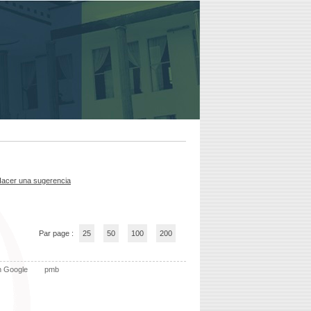
acer una sugerencia
Par page :
25
50
100
200
n Google
pmb