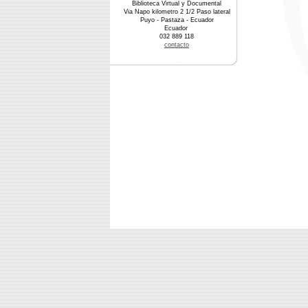
Biblioteca Virtual y Documental
Via Napo kilometro 2 1/2 Paso lateral
Puyo - Pastaza - Ecuador
Ecuador
032 889 118
contacto