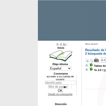
A-
A
A+
New search
Inicio
Resultado de 
2
búsqueda de 
Elige idioma
Tablas d
Yo 2.0
/
S
Conectarse
acceder a su cuenta de
usuario
Olvidé mi contraseña
Dirección