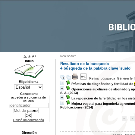
A-
A
A+
New search
Inicio
Resultado de la búsqueda
4
búsqueda de la palabra clave
'suelo'
Refinar búsqueda
Générer le f
Elige idioma
Prácticas de diagnóstico y fertilidad de
Operaciones auxiliares de abonado y apl
S. A. (2013)
Conectarse
acceder a su cuenta de
La reposicion de la fertilidad en los sis
usuario
Mejora vegetal para ingeniería agronóm
Publicaciones (2014)
Olvidé mi contraseña
Dirección