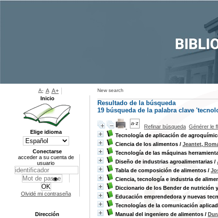
A-
A
A+
New search
Inicio
Resultado de la búsqueda
19
búsqueda de la palabra clave
'tecnol
Refinar búsqueda
Générer le f
Elige idioma
Tecnología de aplicación de agroquími
Ciencia de los alimentos
/
Jeantet, Rom
Conectarse
Tecnología de las máquinas herramient
acceder a su cuenta de
Diseño de industrias agroalimentarias
/
usuario
Tabla de composición de alimentos
/
Jo
Ciencia, tecnología e industria de alime
Diccionario de los Bender de nutrición 
Olvidé mi contraseña
Educación emprendedora y nuevas tecn
Tecnologías de la comunicación aplicad
Dirección
Manual del ingeniero de alimentos
/
Dur