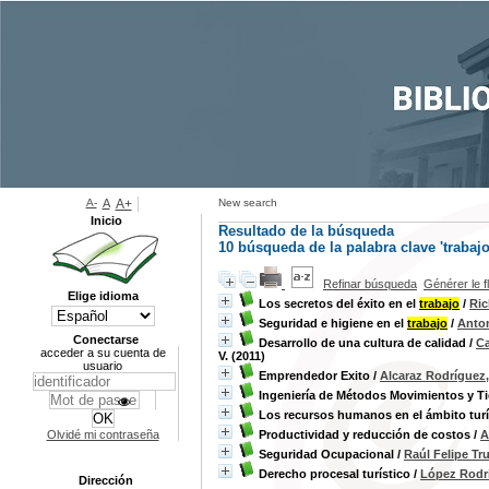
A-
A
A+
New search
Inicio
Resultado de la búsqueda
10
búsqueda de la palabra clave
'trabajo
Refinar búsqueda
Générer le f
Elige idioma
Los secretos del éxito en el
trabajo
/
Ric
Seguridad e higiene en el
trabajo
/
Anto
Conectarse
Desarrollo de una cultura de calidad
/
Ca
acceder a su cuenta de
V. (2011)
usuario
Emprendedor Exito
/
Alcaraz Rodríguez,
Ingeniería de Métodos Movimientos y 
Los recursos humanos en el ámbito turí
Olvidé mi contraseña
Productividad y reducción de costos
/
A
Seguridad Ocupacional
/
Raúl Felipe Tru
Derecho procesal turístico
/
López Rodrí
Dirección