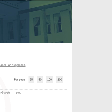
acer una sugerencia
Par page :
25
50
100
200
n Google
pmb