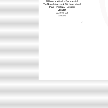
Biblioteca Virtual y Documental
Via Napo kilometro 2 1/2 Paso lateral
Puyo - Pastaza - Ecuador
Ecuador
032 889 118
contacto