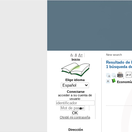
A-
A
A+
New search
Inicio
Resultado de 
1
búsqueda de 
Elige idioma
Economía 
Conectarse
acceder a su cuenta de
usuario
Olvidé mi contraseña
Dirección