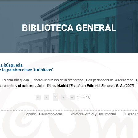
la búsqueda
la palabra clave
'turísticos'
Refinar búsqueda
Générer le flux rss de la recherche
Lien permanent de la recherche
H
del ocio y el turismo
/
John Tribe
/ Madrid [España] : Editorial Síntesis, S. A. (2007)
1
(1 - 1 / 1)
Soporte - Bibliolatino.com
Biblioteca Virtual y Documental
Buscar e