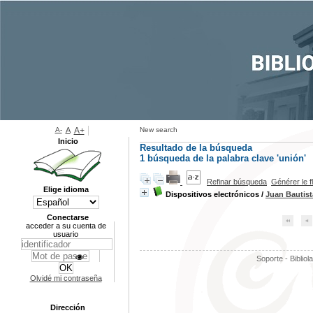
A-
A
A+
New search
Inicio
Resultado de la búsqueda
1
búsqueda de la palabra clave
'unión'
Refinar búsqueda
Générer le f
Elige idioma
Dispositivos electrónicos
/
Juan Bautis
Conectarse
acceder a su cuenta de
usuario
Soporte - Bibliol
Olvidé mi contraseña
Dirección