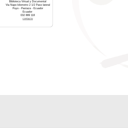
Biblioteca Virtual y Documental
Via Napo kilometro 2 1/2 Paso lateral
Puyo - Pastaza - Ecuador
Ecuador
032 889 118
contacto