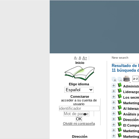
A-
A
A+
New search
Inicio
Resultado de 
11
búsqueda de
Elige idioma
Administ
Liderazgo
Conectarse
Los secre
acceder a su cuenta de
Marketin
usuario
Al lidera
Análisis 
Dirección
Olvidé mi contraseña
El Compo
Marketing
Dirección
Marketing