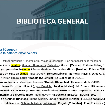
la búsqueda
 la palabra clave
'ventas.'
Refinar búsqueda
Générer le flux rss de la recherche
Lien permanent de la recherche
H
ración de
ventas
/
Mercado Hernández, Salvador
/ México [México] : Editorial Trillas, S.
 y supervisión de
ventas
/
Salvio Martínez, Fernando
/ México [México] : Editorial Trill
tos del éxito en
ventas
/
Nicola Cook
/ México [México] : Editorial Trillas, S. A. de C. V.
g
/
Torres Tirado, Laura
/ Bogotá [Colombia] : Ediciones de la U (2011)
zgo por la venta
/
José Luis Almunia
/ Bogotá [Colombia] : Ediciones de la U (2011)
y planeación de la calidad
/
Gryna, Frank M.
/ México [México] : Mc Graw - Hill / Interam
 estratégica de venta profesional
/
Fabián Pérez
/ Buenos Aires [Argentina] : Prentice 
rtamiento del Consumidor
/
Noel, Hayden
/ Barcelona [España] : BLUME (2012)
 de destinos turísticos
/
Bigné Alcañiz, Enrique
/ Madrid [España] : ESIC Editorial (20
 de fidelización
/
Schnarch Kirberg, Alejandro
/ Bogotá [Colombia] : Ecoe Ediciones (