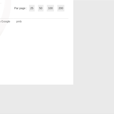
Par page :
25
50
100
200
n Google
pmb