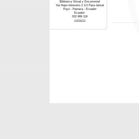
Biblioteca Virtual y Documental
Via Napo kilometro 2 1/2 Paso lateral
Puyo - Pastaza - Ecuador
Ecuador
032 889 118
contacto