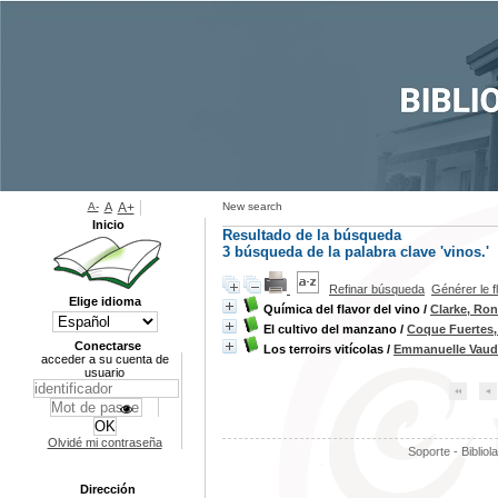
A-
A
A+
New search
Inicio
Resultado de la búsqueda
3
búsqueda de la palabra clave
'vinos.'
Refinar búsqueda
Générer le f
Elige idioma
Química del flavor del vino
/
Clarke, Ron
El cultivo del manzano
/
Coque Fuertes,
Conectarse
Los terroirs vitícolas
/
Emmanuelle Vaud
acceder a su cuenta de
usuario
Olvidé mi contraseña
Soporte - Bibliol
Dirección