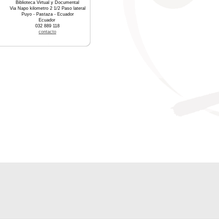
Biblioteca Virtual y Documental
Via Napo kilometro 2 1/2 Paso lateral
Puyo - Pastaza - Ecuador
Ecuador
032 889 118
contacto