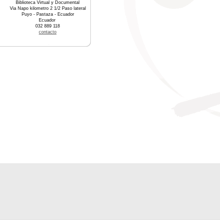
Biblioteca Virtual y Documental
Via Napo kilometro 2 1/2 Paso lateral
Puyo - Pastaza - Ecuador
Ecuador
032 889 118
contacto