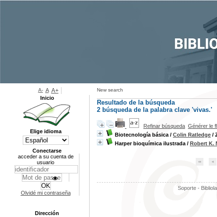
A-
A
A+
New search
Inicio
Resultado de la búsqueda
2
búsqueda de la palabra clave
'vivas.'
Refinar búsqueda
Générer le f
Elige idioma
Biotecnología básica
/
Colin Ratledge
/ 
Harper bioquímica ilustrada
/
Robert K. 
Conectarse
acceder a su cuenta de
usuario
Soporte - Bibliol
Olvidé mi contraseña
Dirección