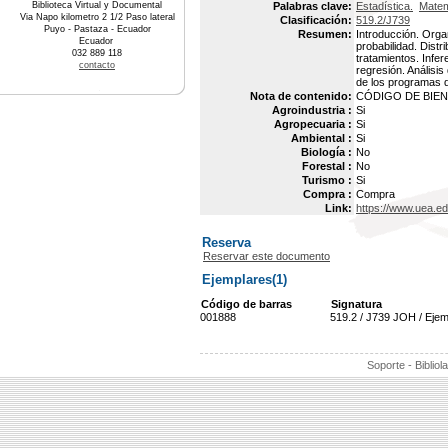
Biblioteca Virtual y Documental
Palabras clave:
Estadística.
Matem
Via Napo kilometro 2 1/2 Paso lateral
Clasificación:
519.2/J739
Puyo - Pastaza - Ecuador
Resumen:
Introducción. Orga
Ecuador
probabilidad. Dist
032 889 118
tratamientos. Infer
contacto
regresión. Análisis
de los programas de
Nota de contenido:
CÓDIGO DE BIEN 
Agroindustria :
Si
Agropecuaria :
Si
Ambiental :
Si
Biología :
No
Forestal :
No
Turismo :
Si
Compra :
Compra
Link:
https://www.uea.ed
Reserva
Reservar este documento
Ejemplares(1)
Código de barras
Signatura
001888
519.2 / J739 JOH / Ejem
Soporte - Bibliol