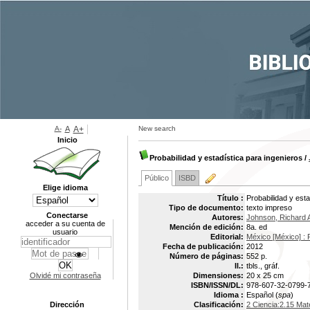
A-
A
A+
New search
Inicio
Probabilidad y estadística para ingenieros
/
Público
ISBD
Elige idioma
Título :
Probabilidad y esta
Tipo de documento:
texto impreso
Conectarse
Autores:
Johnson, Richard 
acceder a su cuenta de
Mención de edición:
8a. ed
usuario
Editorial:
México [México] : 
Fecha de publicación:
2012
Número de páginas:
552 p.
Il.:
tbls., gráf.
Olvidé mi contraseña
Dimensiones:
20 x 25 cm
ISBN/ISSN/DL:
978-607-32-0799-
Idioma :
Español (
spa
)
Dirección
Clasificación:
2 Ciencia:2.15 Mat