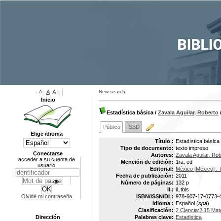
A-
A
A+
New search
Inicio
Estadística básica
/
Zavala Aguilar, Roberto
/
Público
ISBD
Elige idioma
Título :
Estadística básica
Tipo de documento:
texto impreso
Conectarse
Autores:
Zavala Aguilar, Ro
acceder a su cuenta de
Mención de edición:
1ra. ed
usuario
Editorial:
México [México] : T
Fecha de publicación:
2011
Número de páginas:
132 p
Il.:
il.,tbls
Olvidé mi contraseña
ISBN/ISSN/DL:
978-607-17-0773-
Idioma :
Español (
spa
)
Clasificación:
2 Ciencia:2.15 Mat
Dirección
Palabras clave:
Estadistica