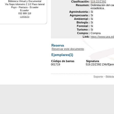
Biblioteca Virtual y Documental
Clasificación:
519.22/Z392
Via Napo kilometro 2 1/2 Paso lateral
Resumen:
Delimitación del ca
Puyo - Pastaza - Ecuador
estadistica.
Ecuador
Agroindustria :
Si
032 889 118
Agropecuaria :
Si
contacto
Ambiental :
Si
Biología :
Si
Forestal :
Si
Turismo :
Si
Compra :
Compra
Link:
https://www.uea.ed
Reserva
Reservar este documento
Ejemplares(1)
Código de barras
Signatura
001719
519.22/Z392 ZAV/Ejem
Soporte - Bibliol