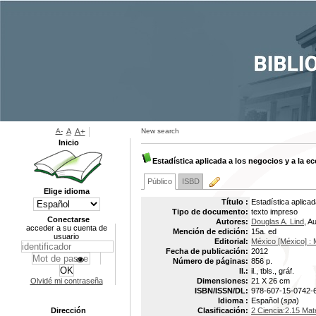
A-
A
A+
New search
Inicio
Estadística aplicada a los negocios y a la 
Público
ISBD
Elige idioma
Título :
Estadística aplica
Tipo de documento:
texto impreso
Conectarse
Autores:
Douglas A. Lind
, A
acceder a su cuenta de
Mención de edición:
15a. ed
usuario
Editorial:
México [México] : M
Fecha de publicación:
2012
Número de páginas:
856 p.
Il.:
il., tbls., gráf.
Olvidé mi contraseña
Dimensiones:
21 X 26 cm
ISBN/ISSN/DL:
978-607-15-0742-
Idioma :
Español (
spa
)
Dirección
Clasificación:
2 Ciencia:2.15 Mat