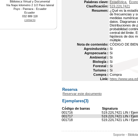
Biblioteca Virtual y Documental
Palabras clave:
Estadística.
Econo
Via Napo kilometro 2 1/2 Paso lateral
Clasificación:
519.22/L7421
Puyo - Pastaza - Ecuador
Resumen:
¿Qué es la estadís
Ecuador
de frecuencias y s
032 889 118
medidas numéricas.
contacto
datos. Diagramas d
Distribuciones de p
probabilidad conti
central del límite
hipótesis de dos mu
múltiple.
Nota de contenido:
CÓDIGO DE BIEN :
Agroindustria :
Si
Agropecuaria :
Si
Ambiental :
Si
Biología :
Si
Forestal :
Si
Turismo :
Si
Compra :
Compra
Link:
https://www.uea.e
Reserva
Reservar este documento
Ejemplares(3)
Código de barras
Signatura
001716
519.22/L7421 LIN / Ejem
001717
519.22/L7421 LIN / Ejem
001718
519.22/L7421 LIN / Ejem
Soporte - Bibliol