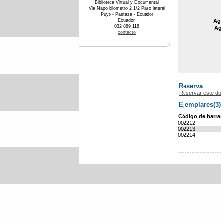
Biblioteca Virtual y Documental
Via Napo kilometro 2 1/2 Paso lateral
Puyo - Pastaza - Ecuador
Ecuador
Agr
032 889 118
Ag
contacto
Reserva
Reservar este d
Ejemplares(3)
Código de barra
002212
002213
002214