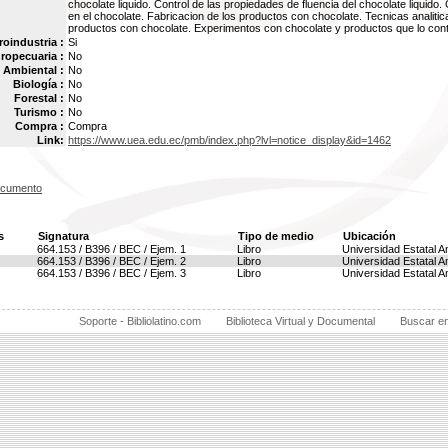
chocolate liquido. Control de las propiedades de fluencia del chocolate liquido. 
en el chocolate. Fabricacion de los productos con chocolate. Tecnicas analiti
productos con chocolate. Experimentos con chocolate y productos que lo cont
oindustria :
Si
ropecuaria :
No
Ambiental :
No
Biología :
No
Forestal :
No
Turismo :
No
Compra :
Compra
Link:
https://www.uea.edu.ec/pmb/index.php?lvl=notice_display&id=1462
ocumento
s
Signatura
Tipo de medio
Ubicación
664.153 / B396 / BEC / Ejem. 1
Libro
Universidad Estatal 
664.153 / B396 / BEC / Ejem. 2
Libro
Universidad Estatal 
664.153 / B396 / BEC / Ejem. 3
Libro
Universidad Estatal 
Soporte - Bibliolatino.com
Biblioteca Virtual y Documental
Buscar e