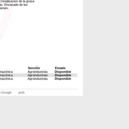
Cristalizacion de la grasa
cas. Envasado de los
ienen.
Sección
Estado
Amazónica
Agroindustrias
Disponible
Amazónica
Agroindustrias
Disponible
Amazónica
Agroindustrias
Disponible
n Google
pmb