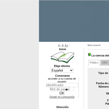
A-
A
A+
New search
Inicio
La ciencia de
Público
ISBD
Elige idioma
Tipo de
Conectarse
acceder a su cuenta de
usuario
Fecha de 
Número 
IS
Olvidé mi contraseña
C
Pa
Dirección