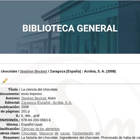
l chocolate
/
Stephen Beckett
/ Zaragoza [España] : Acribia, S. A. (2008)
Título :
La ciencia del chocolate
 documento:
texto impreso
Autores:
Stephen Beckett
, Autor
Editorial:
Zaragoza [España] : Acribia, S. A.
publicación:
2008
de páginas:
201 p
Il.:
il., tbls., gráf
BN/ISSN/DL:
978-84-200-0963-6
Idioma :
Español (
spa
)
lasificación:
Ciencias de los alimentos
labras clave:
Chocolate.
Mazorca
de
cacao.
Fermentación
del
Resumen:
La historia del chocolate. Ingredientes del chocolate. Procesado de haba de c