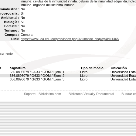
inmune. celulas de la inmunidad innata. células de la inmunidad adquirida.molé
inmune. organos del sistema inmune
oindustria :
No
ropecuaria :
Si
Ambiental :
No
Biología :
Si
Forestal :
No
Turismo :
No
Compra :
Compra
Link:
https://www.uea.edu.ec/pmb/index.php?lvl=notice_display&id=1465
ocumento
s
Signatura
Tipo de medio
Ubicación
636.0896079 / G633 / GOM / Ejem. 1
Libro
Universidad Esta
636.0896079 / G633 / GOM / Ejem. 2
Libro
Universidad Esta
636.0896079 / G633 / GOM / Ejem. 3
Libro
Universidad Esta
Soporte - Bibliolatino.com
Biblioteca Virtual y Documental
Buscar e