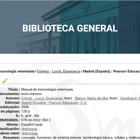
unología veterinaria
/
Gómez - Lucía, Esperanza
/ Madrid [España] : Pearson Educaci
Título :
Manual de inmunología veterinaria
 documento:
texto impreso
Autores:
Gómez - Lucía, Esperanza
, Autor ;
Blanco, María del Mar
, Autor ;
Doménech, 
Editorial:
Madrid [España] : Pearson Educación, S. A.
publicación:
2006
de páginas:
728 p
Il.:
il., gráf., tbls
BN/ISSN/DL:
978-84-8322-358-1
Idioma :
Español (
spa
)
lasificación:
Veterinaria
labras clave:
Veterinaria.
Resumen:
concepto. funciones de sistema inmune. terminología básica. células y molécu