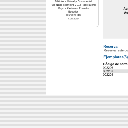
Biblioteca Virtual y Documental
Via Napo kilometro 2 1/2 Paso lateral
Puyo - Pastaza - Ecuador
Agr
Ecuador
Ag
032 889 118
contacto
Reserva
Reservar este d
Ejemplares(3)
Código de barra
002206
002207
002208