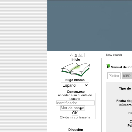
A-
A
A+
New search
Inicio
Manual de inm
Público
ISBD
Elige idioma
Tipo de
Conectarse
acceder a su cuenta de
usuario
Fecha de 
Número 
IS
Olvidé mi contraseña
C
Pa
Dirección