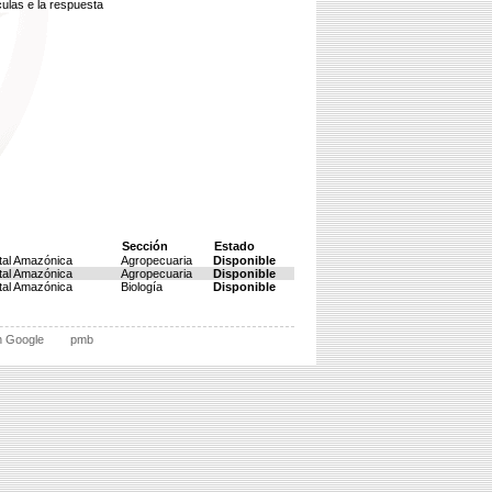
culas e la respuesta
Sección
Estado
tal Amazónica
Agropecuaria
Disponible
tal Amazónica
Agropecuaria
Disponible
tal Amazónica
Biología
Disponible
n Google
pmb