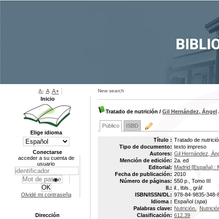
A-
A
A+
New search
Inicio
Tratado de nutrición
/
Gil Hernández, Ángel
Público
ISBD
Elige idioma
Título :
Tratado de nutrici
Tipo de documento:
texto impreso
Conectarse
Autores:
Gil Hernández, Án
acceder a su cuenta de
Mención de edición:
2a. ed
usuario
Editorial:
Madrid [España] : 
Fecha de publicación:
2010
Número de páginas:
550 p., Tomo III
Il.:
il., tbls., gráf
Olvidé mi contraseña
ISBN/ISSN/DL:
978-84-9835-348-
Idioma :
Español (
spa
)
Palabras clave:
Nutrición.
Nutrició
Dirección
Clasificación:
612.39