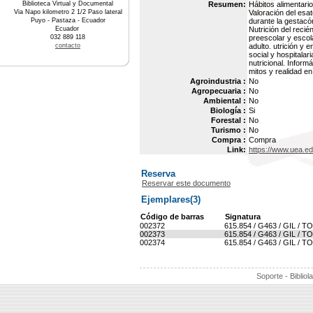
Biblioteca Virtual y Documental
Resumen:
Hábitos alimentario
Via Napo kilometro 2 1/2 Paso lateral
Valoración del esat
Puyo - Pastaza - Ecuador
durante la gestacón
Ecuador
Nutrición del recié
032 889 118
preescolar y escola
contacto
adulto. utrición y 
social y hospitalar
nutricional. Inform
mitos y realidad en
Agroindustria :
No
Agropecuaria :
No
Ambiental :
No
Biología :
Si
Forestal :
No
Turismo :
No
Compra :
Compra
Link:
https://www.uea.e
Reserva
Reservar este documento
Ejemplares(3)
Código de barras
Signatura
002372
615.854 / G463 / GIL / TOM
002373
615.854 / G463 / GIL / TOM
002374
615.854 / G463 / GIL / TOM
Soporte - Bibliol