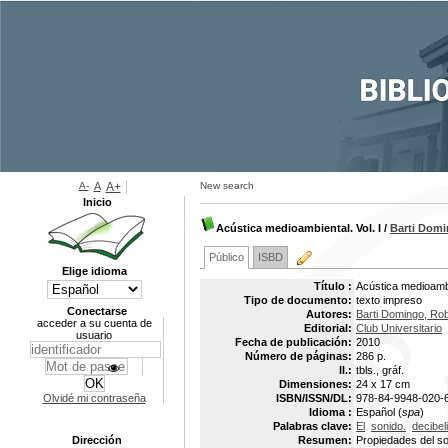
A-
A
A+
New search
Inicio
Acústica medioambiental. Vol. I
/
Barti Domi
Público
ISBD
Elige idioma
Título :
Acústica medioambie
Tipo de documento:
texto impreso
Conectarse
Autores:
Barti Domingo, Rob
acceder a su cuenta de
Editorial:
Club Universitario
usuario
Fecha de publicación:
2010
Número de páginas:
286 p.
Il.:
tbls., gráf.
Dimensiones:
24 x 17 cm
Olvidé mi contraseña
ISBN/ISSN/DL:
978-84-9948-020-
Idioma :
Español (
spa
)
Palabras clave:
El
sonido.
decibeli
Dirección
Resumen:
Propiedades del so