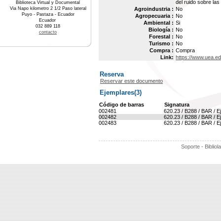
del ruido sobre las
Biblioteca Virtual y Documental
Via Napo kilometro 2 1/2 Paso lateral
Agroindustria :
No
Puyo - Pastaza - Ecuador
Agropecuaria :
No
Ecuador
Ambiental :
Si
032 889 118
Biología :
No
contacto
Forestal :
No
Turismo :
No
Compra :
Compra
Link:
https://www.uea.e
Reserva
Reservar este documento
Ejemplares(3)
Código de barras
Signatura
002481
620.23 / B288 / BAR / E
002482
620.23 / B288 / BAR / E
002483
620.23 / B288 / BAR / E
Soporte - Bibliol