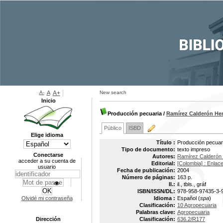
A-
A
A+
New search
Inicio
Producción pecuaria
/
Ramírez Calderón Her
Público
ISBD
Elige idioma
Título :
Producción pecuari
Tipo de documento:
texto impreso
Conectarse
Autores:
Ramírez Calderón 
acceder a su cuenta de
Editorial:
[Colombia] : Enlace
usuario
Fecha de publicación:
2004
Número de páginas:
163 p.
Il.:
il., tbls., gráf
ISBN/ISSN/DL:
978-958-97435-3-
Olvidé mi contraseña
Idioma :
Español (
spa
)
Clasificación:
10 Agropecuaria
Palabras clave:
Agropecuaria
Dirección
Clasificación:
636.2/R177