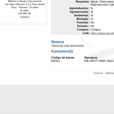
Biblioteca Virtual y Documental
Resumen:
Vacas. Determinaci
Via Napo kilometro 2 1/2 Paso lateral
Reproducción Cabra
Puyo - Pastaza - Ecuador
Agroindustria :
Si
Ecuador
Agropecuaria :
Si
032 889 118
Ambiental :
Si
contacto
Biología :
Si
Forestal :
No
Turismo :
No
Compra :
Compra
Link:
https://www.uea.e
Reserva
Reservar este documento
Ejemplares(1)
Código de barras
Signatura
000311
636.2/R177 RAM / Ejem
Soporte - Bibliol