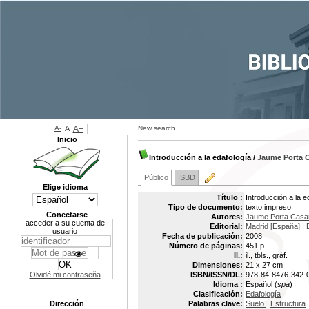
A-
A
A+
New search
Inicio
Introducción a la edafología
/
Jaume Porta C
Público
ISBD
Elige idioma
Título :
Introducción a la e
Tipo de documento:
texto impreso
Conectarse
Autores:
Jaume Porta Casan
acceder a su cuenta de
Editorial:
Madrid [España] : 
usuario
Fecha de publicación:
2008
Número de páginas:
451 p.
Il.:
il., tbls., gráf.
Dimensiones:
21 x 27 cm
Olvidé mi contraseña
ISBN/ISSN/DL:
978-84-8476-342-
Idioma :
Español (
spa
)
Clasificación:
Edafología
Dirección
Palabras clave:
Suelo.
Estructura