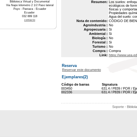
Biblioteca Virtual y Documental
Resumen:
Los suelos: enfoqu
Via Napo kilometro 2 1/2 Paso lateral
ecológicos de form
Puyo - Pastaza - Ecuador
físicas y comporta
Ecuador
Propiedades químic
032 889 118
Agua del suelo: co
contacto
Nota de contenido:
CÓDIGO DE BIEN 
Agroindustria :
No
Agropecuaria :
Si
Ambiental :
Si
Biología :
No
Forestal :
Si
Turismo :
No
Compra :
Compra
Link:
https://www.uea.e
Reserva
Reservar este documento
Ejemplares(2)
Código de barras
Signatura
003450
631.4 / P839 / POR / Ej
002336
631.4 / P839 / POR / Ej
Soporte - Bibliol