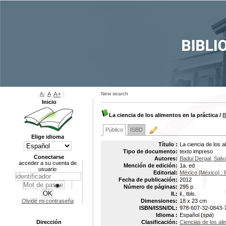
A-
A
A+
New search
Inicio
La ciencia de los alimentos en la práctica
/
B
Público
ISBD
Elige idioma
Título :
La ciencia de los a
Tipo de documento:
texto impreso
Conectarse
Autores:
Badui Dergal, Salv
acceder a su cuenta de
Mención de edición:
1a. ed
usuario
Editorial:
México [México] : 
Fecha de publicación:
2012
Número de páginas:
295 p.
Il.:
il., tbls.
Olvidé mi contraseña
Dimensiones:
18 x 23 cm
ISBN/ISSN/DL:
978-607-32-0843-
Idioma :
Español (
spa
)
Dirección
Clasificación:
Ciencias de los al