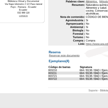
Biblioteca Virtual y Documental
Palabras clave:
Alimentos.
Método
Via Napo kilometro 2 1/2 Paso lateral
Resumen:
Naturaleza química
Puyo - Pastaza - Ecuador
Alimentos y salud.
Ecuador
cocina. Conservaci
032 889 118
alcohólicas.
contacto
Nota de contenido:
CÓDIGO DE BIEN 
Agroindustria :
Si
Agropecuaria :
No
Ambiental :
Si
Biología :
No
Forestal :
No
Turismo :
No
Compra :
Compra
Link:
https://www.uea.ed
Reserva
Reservar este documento
Ejemplares(4)
Código de barras
Signatura
003210
664 / B138 / BAD / Ejem
003211
664 / B138 / BAD / Ejem
003721
664 / B138 / BAD / Ejem
003722
664 / B138 / BAD / Ejem
Soporte - Bibliol