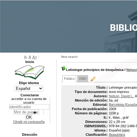
A-
A
A+
New search
Inicio
Lehninger principios de bioquímica
/
Nelson
Público
ISBD
Elige idioma
Título :
Lehninger principi
Tipo de documento:
texto impreso
Conectarse
Autores:
Nelson, David L.
, 
acceder a su cuenta de
Mención de edición:
5a. ed
usuario
Editorial:
Barcelona [España]
Fecha de publicación:
2009
Número de páginas:
1158 p
Il.:
il., tblas., gráf
Olvidé mi contraseña
Dimensiones:
22 x 29 cm
ISBN/ISSN/DL:
978-84-282-1486-
Idioma :
Español (
spa
)
Dirección
Clasificación:
Bioquímica