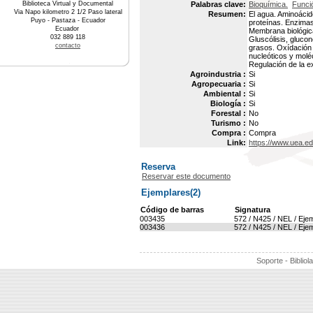
Biblioteca Virtual y Documental
Palabras clave:
Bioquímica.
Funci
Via Napo kilometro 2 1/2 Paso lateral
Resumen:
El agua. Aminoácido
Puyo - Pastaza - Ecuador
proteínas. Enzimas
Ecuador
Membrana biológica
032 889 118
Gluscólisis, glucon
contacto
grasos. Oxídación d
nucleóticos y mol
Regulación de la e
Agroindustria :
Si
Agropecuaria :
Si
Ambiental :
Si
Biología :
Si
Forestal :
No
Turismo :
No
Compra :
Compra
Link:
https://www.uea.e
Reserva
Reservar este documento
Ejemplares(2)
Código de barras
Signatura
003435
572 / N425 / NEL / Eje
003436
572 / N425 / NEL / Eje
Soporte - Bibliol