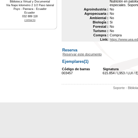
Nutrición en patolo
Biblioteca Virtual y Documental
especiales. Soporte
Via Napo kilometro 2 1/2 Paso lateral
Puyo - Pastaza - Ecuador
Agroindustria :
No
Ecuador
Agropecuaria :
No
032 889 118
Ambiental :
No
contacto
Biología :
Si
Forestal :
No
Turismo :
No
Compra :
Compra
Link:
https://www.uea.e
Reserva
Reservar este documento
Ejemplares(1)
Código de barras
Signatura
003457
615.854 / L953 / LUI / 
Soporte - Bibliol