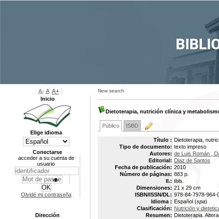
A-
A
A+
New search
Inicio
Dietoterapia, nutrición clínica y metabolism
Público
ISBD
Elige idioma
Título :
Dietoterapia, nutri
Tipo de documento:
texto impreso
Conectarse
Autores:
de Luis Román , Da
acceder a su cuenta de
Editorial:
Diaz de Santos
usuario
Fecha de publicación:
2010
Número de páginas:
883 p.
Il.:
tbls.
Dimensiones:
21 x 29 cm
Olvidé mi contraseña
ISBN/ISSN/DL:
978-84-7978-964-
Idioma :
Español (
spa
)
Clasificación:
Nutrición y dietetic
Dirección
Resumen:
Dietoterapia. Alte