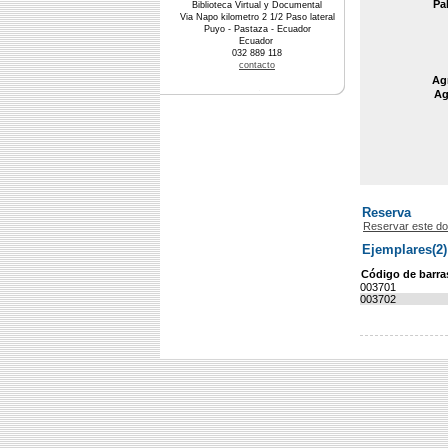
Pa
Biblioteca Virtual y Documental
Via Napo kilometro 2 1/2 Paso lateral
Puyo - Pastaza - Ecuador
Ecuador
032 889 118
contacto
Agr
Ag
Reserva
Reservar este d
Ejemplares(2)
Código de barra
003701
003702