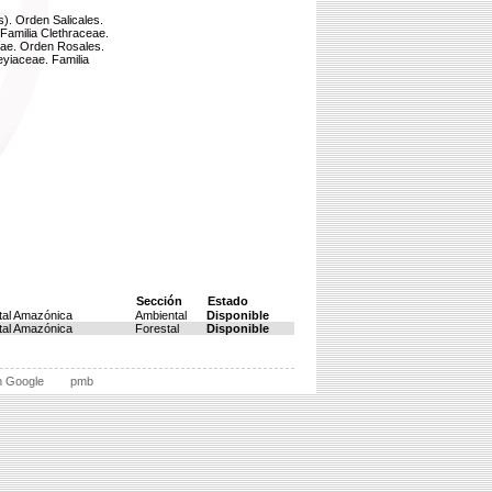
). Orden Salicales.
Familia Clethraceae.
eae. Orden Rosales.
eyiaceae. Familia
Sección
Estado
tal Amazónica
Ambiental
Disponible
tal Amazónica
Forestal
Disponible
n Google
pmb