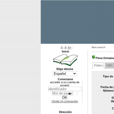
A-
A
A+
New search
Inicio
Flora Orname
Público
ISBD
Elige idioma
Tipo de
Conectarse
acceder a su cuenta de
usuario
Fecha de 
Número 
D
Olvidé mi contraseña
IS
C
Dirección