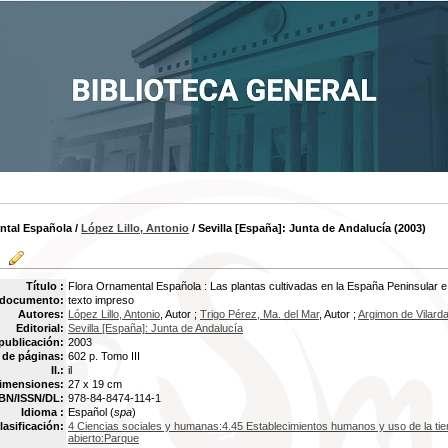
ntal Española
/
López Lillo, Antonio
/ Sevilla [España]: Junta de Andalucía (2003)
Título :
Flora Ornamental Española : Las plantas cultivadas en la España Peninsular e
 documento:
texto impreso
Autores:
López Lillo, Antonio
, Autor ;
Trigo Pérez, Ma. del Mar
, Autor ;
Argimon de Vilard
Editorial:
Sevilla [España]: Junta de Andalucía
publicación:
2003
de páginas:
602 p. Tomo III
Il.:
il
imensiones:
27 x 19 cm
BN/ISSN/DL:
978-84-8474-114-1
Idioma :
Español (
spa
)
lasificación:
4 Ciencias sociales y humanas:4.45 Establecimientos humanos y uso de la tie
abierto:Parque