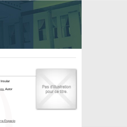
 Insular
aga
, Autor
rra:Espacio