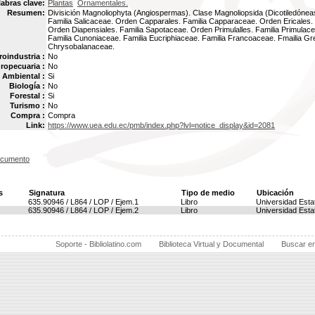
labras clave:
Plantas
Ornamentales.
Resumen:
Divisición Magnoliophyta (Angiospermas). Clase Magnoliopsida (Dicotiledóneas
Familia Salicaceae. Orden Capparales. Familia Capparaceae. Orden Ericales. 
Orden Diapensiales. Familia Sapotaceae. Orden Primulalles. Familia Primulac
Familia Cunoniaceae. Familia Eucriphiaceae. Familia Francoaceae. Fmailia Gr
Chrysobalanaceae.
oindustria :
No
ropecuaria :
No
Ambiental :
Si
Biología :
No
Forestal :
Si
Turismo :
No
Compra :
Compra
Link:
https://www.uea.edu.ec/pmb/index.php?lvl=notice_display&id=2081
ocumento
s
Signatura
Tipo de medio
Ubicación
635.90946 / L864 / LOP / Ejem.1
Libro
Universidad Esta
635.90946 / L864 / LOP / Ejem.2
Libro
Universidad Esta
Soporte - Bibliolatino.com
Biblioteca Virtual y Documental
Buscar e